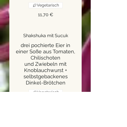
Vegetarisch
11,70 €
Shakshuka mit Sucuk
drei pochierte Eier in
einer Soße aus Tomaten,
Chilischoten
und Zwiebeln mit
Knoblauchwurst +
selbstgebackenes
Dinkel-Brötchen
Vegetarisch
14,20 €
Pancake